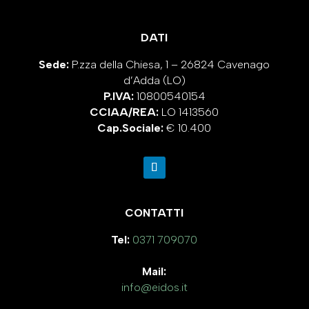
DATI
Sede:
P.zza della Chiesa, 1 – 26824 Cavenago
d’Adda (LO)
P.IVA:
10800540154
CCIAA/REA:
LO 1413560
Cap.Sociale:
€ 10.400
CONTATTI
Tel:
0371 709070
Mail:
info@eidos.it