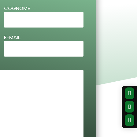
COGNOME
E-MAIL


