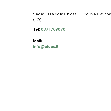
Sede
:
P.zza della Chiesa, 1 – 26824 Cave
(LO)
Tel:
0371 709070
Mail:
info@eidos.it