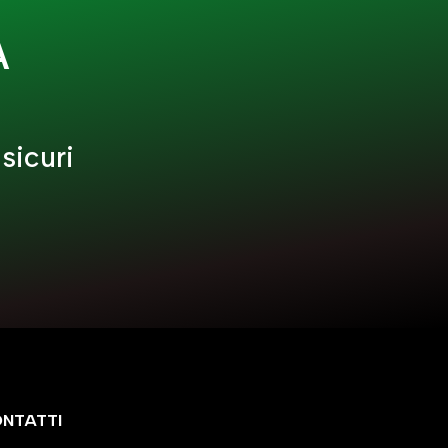
A
sicuri
NTATTI