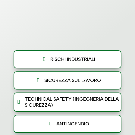
Esplorate le pagine dedicate
contattaci per prenotare una
prima consulenza
RISCHI INDUSTRIALI

SICUREZZA SUL LAVORO

TECHNICAL SAFETY (INGEGNERIA DELLA

SICUREZZA)
ANTINCENDIO
