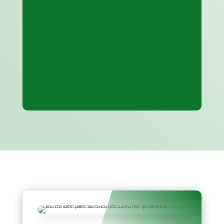
Una volta ristabilita la sicurezza
industriale delle aziende
rilasciamo tutta la
documentazione per certificare
la ritrovata conformità degli
impianti e degli ambienti.