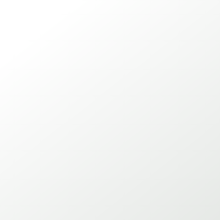
Eidos Srl
oltre 37 anni di
esperienza
dell’ingegneria per la
sicurezza
Dal 1987
consulenze e
assistenza per la sicurezza degli impianti, dei
processi e del lavoro
indipendenti
all’individuazione dei rischi
progettazione di un accurato
piano per risolvere i problemi