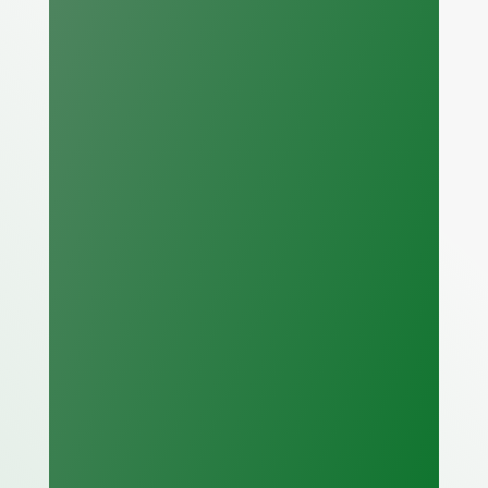
un accurato sopralluogo e
un’analisi approfondita dei
fattori di rischio.
Identifichiamo le

soluzioni
Con un’idea precisa delle
problematiche riscontrate,
stiliamo un piano con le possibili
misure per la rimessa in
sicurezza dei luoghi di lavoro.
Progettiamo gli

interventi