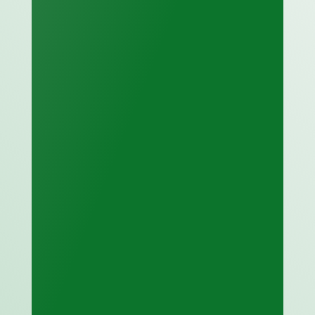
Monitoriamo e

verifichiamo i
processi
In ogni fase della risoluzione
delle problematiche per la
sicurezza, i nostri tecnici
tengono sotto controllo lo
sviluppo della situazione
verificando i risultati del
progetto.
Vi forniamo di

documentazione e
certificazioni