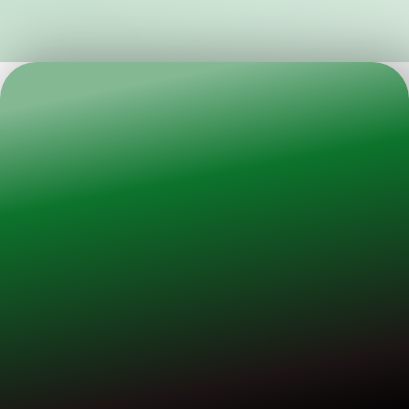
RICHIEDETE UNA
PRIMA CONSULENZA
Rendete i vostri ambienti
industriali più sicuri