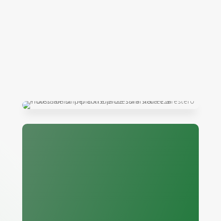
settore della sicurezza industriale
Analizziamo i

processi ed
evidenziamo le
possibili criticità
Per prima cosa, procediamo con