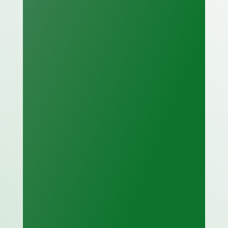
A questo punto, i nostri
ingegneri si occupano di
progettare un piano concreto
per ristabilire le condizioni di
sicurezza degli impianti e dei
processi industriali.
Implementiamo le

soluzioni
Affianchiamo agenzie di
ingegneria per la sicurezza
durante l’implementazione delle
soluzioni individuate, fino alla
completa attuazione del piano
progettato.