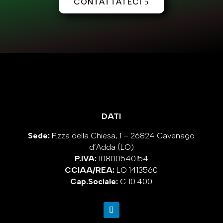
CONTATTATECI
DATI
Sede:
P.zza della Chiesa, 1 – 26824 Cavenago
d’Adda (LO)
P.IVA:
10800540154
CCIAA/REA:
LO 1413560
Cap.Sociale:
€ 10.400